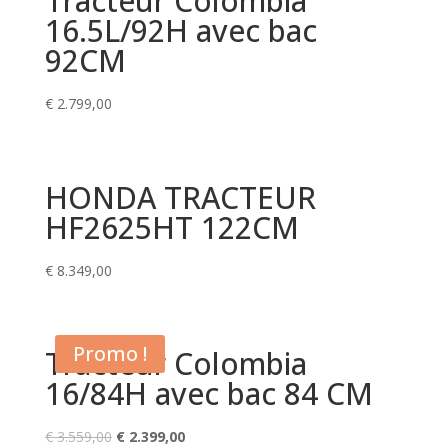
Tracteur Colombia
16.5L/92H avec bac
92CM
€
2.799,00
HONDA TRACTEUR
HF2625HT 122CM
€
8.349,00
Promo !
Tracteur Colombia
16/84H avec bac 84 CM
Le
Le
€
3.559,00
€
2.399,00