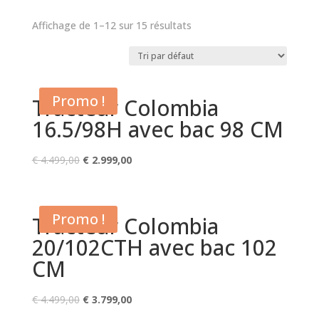
Affichage de 1–12 sur 15 résultats
Promo !
Tracteur Colombia
16.5/98H avec bac 98 CM
Le
Le
€
4.499,00
€
2.999,00
prix
prix
initial
actuel
était :
est :
Promo !
Tracteur Colombia
€ 4.499,00.
€ 2.999,00.
20/102CTH avec bac 102
CM
Le
Le
€
4.499,00
€
3.799,00
prix
prix