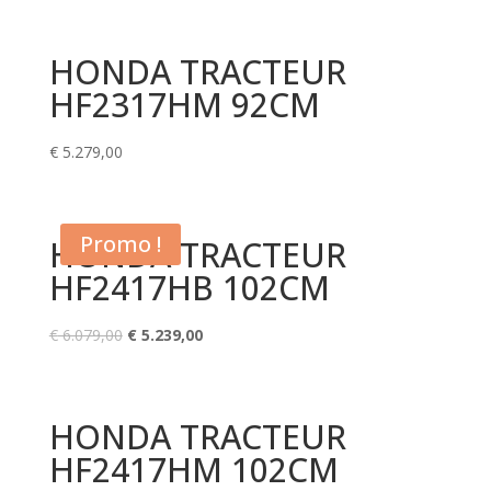
initial
actuel
était :
est :
HONDA TRACTEUR
€ 4.499,00.
€ 3.799,00.
HF2317HM 92CM
€
5.279,00
Promo !
HONDA TRACTEUR
HF2417HB 102CM
Le
Le
€
6.079,00
€
5.239,00
prix
prix
initial
actuel
était :
est :
HONDA TRACTEUR
€ 6.079,00.
€ 5.239,00.
HF2417HM 102CM