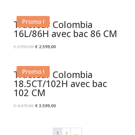
prix
prix
initial
actuel
était :
est :
Promo !
Tracteur Colombia
€ 3.559,00.
€ 2.399,00.
16L/86H avec bac 86 CM
Le
Le
€
3.559,00
€
2.599,00
prix
prix
initial
actuel
était :
est :
Promo !
Tracteur Colombia
€ 3.559,00.
€ 2.599,00.
18.5CT/102H avec bac
102 CM
Le
Le
€
4.479,00
€
3.599,00
prix
prix
initial
actuel
était :
est :
1
2
→