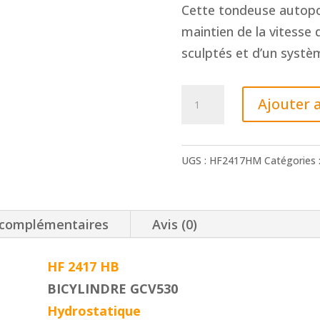
Cette tondeuse autopo
maintien de la vitesse
sculptés et d’un syst
quantité
Ajouter 
de
HONDA
TRACTEUR
UGS :
HF2417HM
Catégories 
HF2417HM
102CM
 complémentaires
Avis (0)
HF 2417 HB
BICYLINDRE GCV530
Hydrostatique