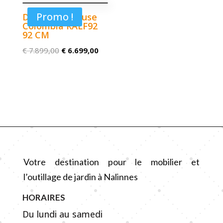
Promo !
Débroussailleuse
Colombia RALF92
92 CM
Le
Le
€
7.899,00
€
6.699,00
prix
prix
initial
actuel
était :
est :
€ 7.899,00.
€ 6.699,00.
Votre destination pour le mobilier et
l’outillage de jardin à Nalinnes
HORAIRES
Du lundi au samedi