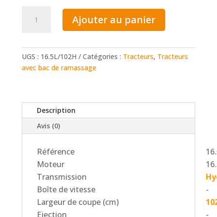
quantité
Ajouter au panier
de
Tracteur
Colombia
16.5L/102H
UGS :
16.5L/102H
Catégories :
Tracteurs
,
Tracteurs
avec
avec bac de ramassage
bac
102cm
Description
Avis (0)
Référence
16
Moteur
16
Transmission
Hy
Boîte de vitesse
-
Largeur de coupe (cm)
10
Ejection
-