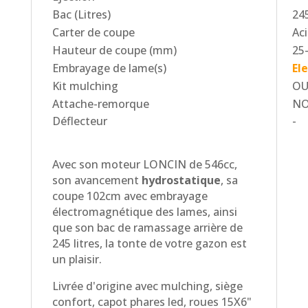
Bac (Litres)
24
Carter de coupe
Aci
Hauteur de coupe (mm)
25-
Embrayage de lame(s)
El
Kit mulching
OU
Attache-remorque
N
Déflecteur
-
Avec son moteur LONCIN de 546cc,
son avancement
hydrostatique
, sa
coupe 102cm avec embrayage
électromagnétique des lames, ainsi
que son bac de ramassage arrière de
245 litres, la tonte de votre gazon est
un plaisir.
Livrée d'origine avec mulching, siège
confort, capot phares led, roues 15X6"